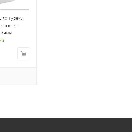
C to Type-C
 moonfish
Черный
ии