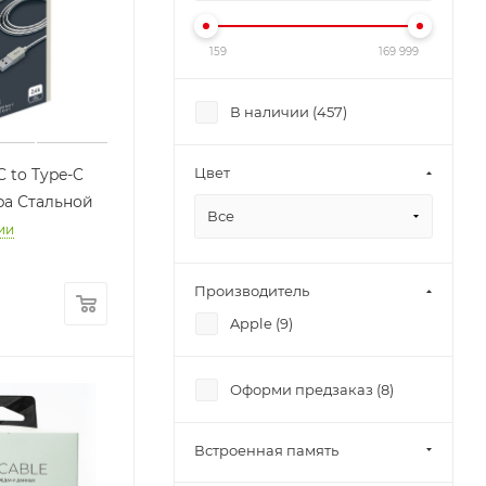
159
169 999
В наличии (
457
)
Цвет
C to Type-C
ppa Стальной
Все
ии
Производитель
Apple (
9
)
Оформи предзаказ (
8
)
Встроенная память