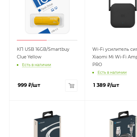
КП USB 16GB/Smartbuy
Wi-Fi усилитель си
Clue Yellow
Xiaomi Mi Wi-Fi Ampl
PRO
Есть в наличии
Есть в наличии
999
₽
/шт
1 389
₽
/шт