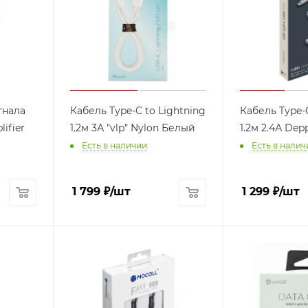
гнала
Кабель Type-C to Lightning
Кабель Type-
ifier
1.2м 3А "vlp" Nylon Белый
1.2м 2.4А De
Есть в наличии
Есть в налич
1 799
₽
/шт
1 299
₽
/шт