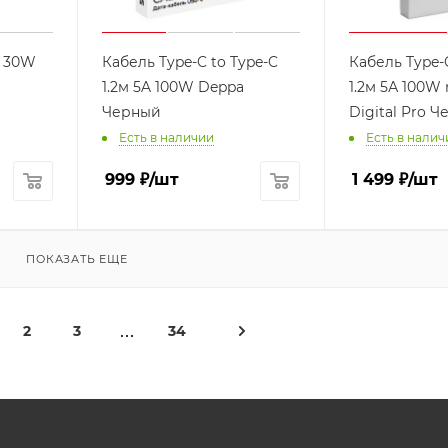
C 30W
Кабель Type-C to Type-C
Кабель Type-
1.2м 5A 100W Deppa
1.2м 5А 100W
Черный
Digital Pro 
Есть в наличии
Есть в налич
999
₽
/шт
1 499
₽
/шт
ПОКАЗАТЬ ЕЩЕ
2
3
34