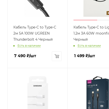
Кабель Type-C to Type-C
Кабель Type-C to Li
2м 5А 100W UGREEN
1.2м 3А 60W moonfi
Thunderbolt 4 Черный
Черный
Есть в наличии
Есть в наличии
7 490
₽
/шт
1 499
₽
/шт