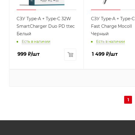
СЗУ Type-A + Type-C 32W
СЗУ Type-A + Type-
SmartCharger Duo PD ttec
Fast Charge Mocoll
Белый
Черный
Есть в наличии
Есть в наличии
999
₽
/шт
1 499
₽
/шт
1