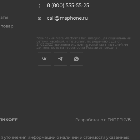
8 (800) 555-55-25
латы
call@msphone.ru
 товар
*Компания Meta Platforms Inc., владеющая социальными
сетями Facebook и Instagram, по решению суда от
21.03.2022 признана экстремистской организацией, ее
деятельность на территории России запрещена
Разработано в ГИПЕРКУБ
Для уточнения информации о наличии и стоимости указанных