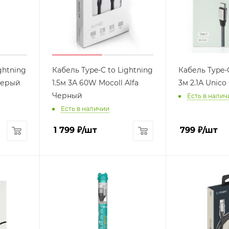
ghtning
Кабель Type-C to Lightning
Кабель Type-
Серый
1.5м 3А 60W Mocoll Alfa
3м 2.1А Unic
Черный
Есть в налич
Есть в наличии
1 799
₽
/шт
799
₽
/шт