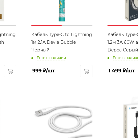
ghtning
Кабель Type-C to Lightning
Кабель Type-
sh
1м 2.1А Devia Bubble
1.2м 3А 60W
Черный
Deppa Серы
Есть в наличии
Есть в налич
999
₽
/шт
1 499
₽
/шт