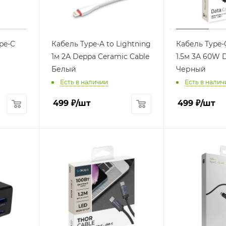
pe-C
Кабель Type-A to Lightning
Кабель Type-
1м 2А Deppa Ceramic Cable
1.5м 3А 60W 
Белый
Черный
Есть в наличии
Есть в налич
499
₽
/шт
499
₽
/шт