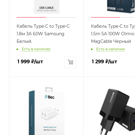
Кабель Type-C to Type-C
Кабель Type-C to Ty
1.8м 3A 60W Samsung
1.5m 5А 100W Olmio
Белый.
MagCable Черный
Есть в наличии
Есть в наличии
1 999
₽
/шт
1 299
₽
/шт