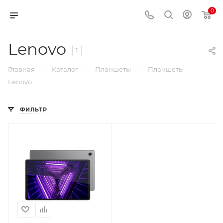
0
Lenovo
1
—
—
—
—
Главная
Каталог
Планшеты
Планшеты
Lenovo
ФИЛЬТР