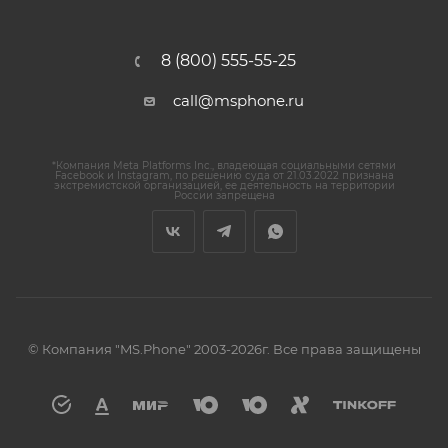
8 (800) 555-55-25
call@msphone.ru
*Компания Meta Platforms Inc., владеющая социальными сетями
Facebook и Instagram, по решению суда от 21.03.2022 признана
экстремистской организацией, ее деятельность на территории
России запрещена
© Компания "MS.Phone" 2003-2026г. Все права защищены