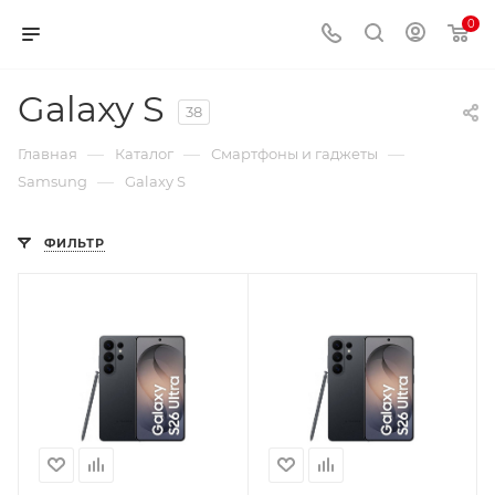
0
Galaxy S
38
—
—
—
Главная
Каталог
Смартфоны и гаджеты
—
Samsung
Galaxy S
ФИЛЬТР