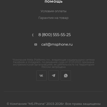
ПОМОЩЬ
Условия оплаты
Гарантия на товар
8 (800) 555-55-25
call@msphone.ru
*Компания Meta Platforms Inc., владеющая социальными сетями
Facebook и Instagram, по решению суда от 21.03.2022 признана
экстремистской организацией, ее деятельность на территории
России запрещена
© Компания "MS.Phone" 2003-2026г. Все права защищены