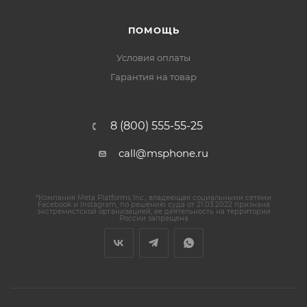
ПОМОЩЬ
Условия оплаты
Гарантия на товар
8 (800) 555-55-25
call@msphone.ru
*Компания Meta Platforms Inc., владеющая социальными сетями
Facebook и Instagram, по решению суда от 21.03.2022 признана
экстремистской организацией, ее деятельность на территории
России запрещена