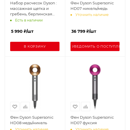
Набор расчесок Dyson :
Фен Dyson Supersonic
массажная щетка и
HD07 никель/медь
гребень, берлинская
Уточнить наличие
лазурь/медь
Есть в наличии
5 990
₽
/шт
36 799
₽
/шт
В КОРЗИНУ
УВЕДОМИТЬ О ПОСТУПЛЕНИИ
Фен Dyson Supersonic
Фен Dyson Supersonic
HD08 медь/никель
HD07 фуксия
Уточнить наличие
Уточнить наличие