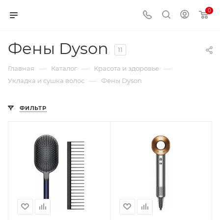
0
Фены Dyson
11
—
—
—
Главная
Каталог
Красота и здоровье
—
Укладка и сушка волос
Фены Dyson
ФИЛЬТР