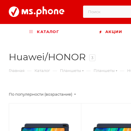
КАТАЛОГ
АКЦИИ
Huawei/HONOR
3
—
—
—
—
Главная
Каталог
Планшеты
Планшеты
H
По популярности (возрастание)