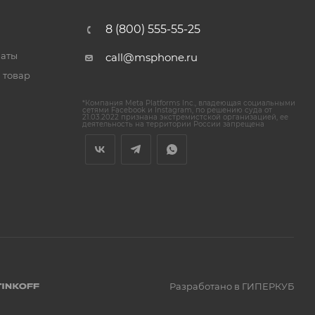
8 (800) 555-55-25
латы
call@msphone.ru
 товар
*Компания Meta Platforms Inc., владеющая социальными
сетями Facebook и Instagram, по решению суда от
21.03.2022 признана экстремистской организацией, ее
деятельность на территории России запрещена
Разработано в ГИПЕРКУБ