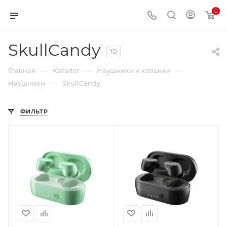
0
SkullCandy
10
—
—
—
Главная
Каталог
Наушники и колонки
—
Наушники
SkullCandy
ФИЛЬТР