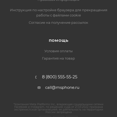
Инструкция по настройке браузера для прекращения
работы с файлами cookie
Согласие на получение рассылок
ПОМОЩЬ
Условия оплаты
Гарантия на товар
8 (800) 555-55-25
call@msphone.ru
*Компания Meta Platforms Inc., владеющая социальными сетями
Facebook и Instagram, по решению суда от 21.03.2022 признана
экстремистской организацией, ее деятельность на территории
России запрещена