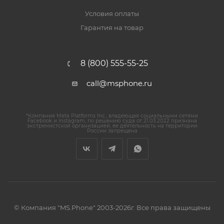
Условия оплаты
Гарантия на товар
8 (800) 555-55-25
call@msphone.ru
*Компания Meta Platforms Inc., владеющая социальными сетями
Facebook и Instagram, по решению суда от 21.03.2022 признана
экстремистской организацией, ее деятельность на территории
России запрещена
© Компания "MS.Phone" 2003-2026г. Все права защищены