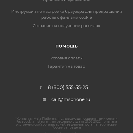
Инструкция по настройке браузера для прекращения
работы с файлами cookie
Согласие на получение рассылок
ПОМОЩЬ
Условия оплаты
Гарантия на товар
8 (800) 555-55-25
call@msphone.ru
*Компания Meta Platforms Inc., владеющая социальными сетями
Facebook и Instagram, по решению суда от 21.03.2022 признана
экстремистской организацией, ее деятельность на территории
России запрещена