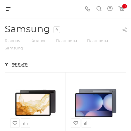
0
Samsung
9
—
—
—
—
Главная
Каталог
Планшеты
Планшеты
Samsung
ФИЛЬТР