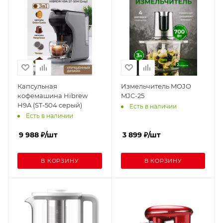
Капсульная
Измельчитель MOJO
кофемашина Hibrew
MJC-25
H9A (ST-504 серый)
Есть в наличии
Есть в наличии
9 988
₽
/шт
3 899
₽
/шт
В КОРЗИНУ
В КОРЗИНУ