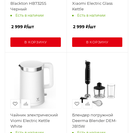
Blackton HB732SS
Xiaomi Electric Glass
Черный
Kettle
Есть в наличии
Есть в наличии
2 999
₽
/шт
2 999
₽
/шт
В КОРЗИНУ
В КОРЗИНУ
Чайник электрический
Блендер погружной
Viomi Electric Kettle
Deerma Blender DEM-
White
JB15W
Есть в наличии
Есть в наличии