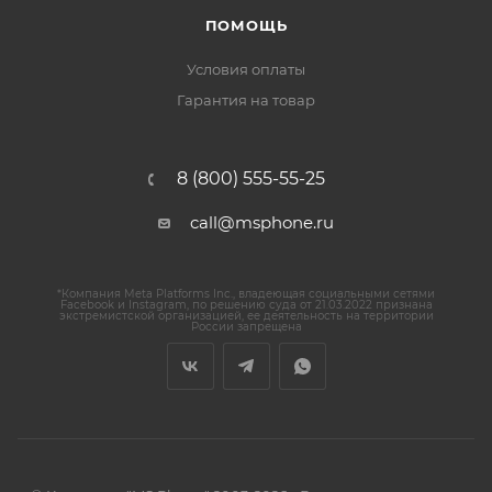
ПОМОЩЬ
Условия оплаты
Гарантия на товар
8 (800) 555-55-25
call@msphone.ru
*Компания Meta Platforms Inc., владеющая социальными сетями
Facebook и Instagram, по решению суда от 21.03.2022 признана
экстремистской организацией, ее деятельность на территории
России запрещена