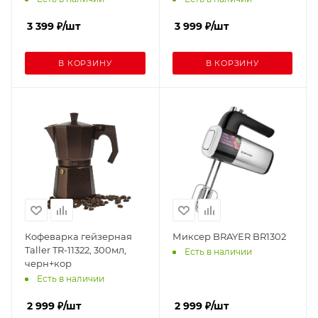
3 399
₽
/шт
3 999
₽
/шт
В КОРЗИНУ
В КОРЗИНУ
Кофеварка гейзерная
Миксер BRAYER BR1302
Taller TR-11322, 300мл,
Есть в наличии
черн+кор
Есть в наличии
2 999
₽
/шт
2 999
₽
/шт