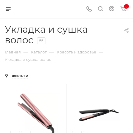
0
Укладка и сушка
волос
55
—
—
—
Главная
Каталог
Красота и здоровье
Укладка и сушка волос
ФИЛЬТР