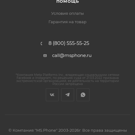
ПОМОЩЬ
Условия оплаты
Гарантия на товар
8 (800) 555-55-25
call@msphone.ru
*Компания Meta Platforms Inc., владеющая социальными сетями
Facebook и Instagram, по решению суда от 21.03.2022 признана
экстремистской организацией, ее деятельность на территории
России запрещена
© Компания "MS.Phone" 2003-2026г. Все права защищены