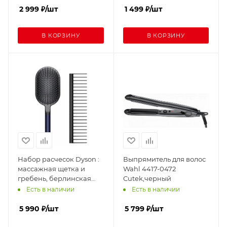
2 999
₽
/шт
1 499
₽
/шт
В КОРЗИНУ
В КОРЗИНУ
Набор расчесок Dyson :
Выпрямитель для волос
массажная щетка и
Wahl 4417-0472
гребень, берлинская
Cutek,черный
лазурь/медь
Есть в наличии
Есть в наличии
5 990
₽
/шт
5 799
₽
/шт