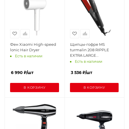
Фен Xiaomi High-speed
Щипцы-гофре MS
lonic Hair Dryer
turmalin 208 RIPPLE
EXTRA LARGE
Есть в наличии
(150,170,190,210,230 гр)
Есть в наличии
6 990
₽
/шт
3 536
₽
/шт
В КОРЗИНУ
В КОРЗИНУ