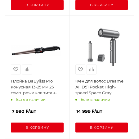
В КОРЗИНУ
В КОРЗИНУ
Плойка BaByliss Pro
Фен для волос Dreame
конусная 13-25 мм 25
AHD51 Pocket High-
темп. режимов титан-
speed Space Gray
турмалин BAB2280TTE
Есть в наличии
Есть в наличии
7 990
₽
/шт
14 999
₽
/шт
В КОРЗИНУ
В КОРЗИНУ