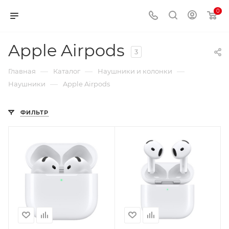
0
Apple Airpods
3
—
—
—
Главная
Каталог
Наушники и колонки
—
Наушники
Apple Airpods
ФИЛЬТР