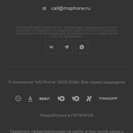
call@msphone.ru
*Компания Meta Platforms Inc., владеющая социальными сетями
Facebook и Instagram, по решению суда от 21.03.2022 признана
экстремистской организацией, ее деятельность на территории
России запрещена
© Компания "MS.Phone" 2003-2026г. Все права защищены
Разработано в ГИПЕРКУБ
Сведения, представленные на сайте, в том числе цены и