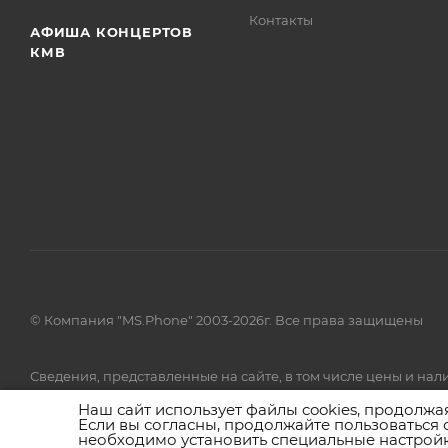
Контакты
АФИША КОНЦЕРТОВ
КМВ
© Компания "MS.Phone" 2003-2026г. Все права защищены
Сведения, представленные на сайте, в том числе цены и н
товаров и (или) услуг, пожалуйста, обращайтесь в call-центр 
Наш сайт использует файлы cookies, продолжа
Если вы согласны, продолжайте пользоваться 
необходимо установить специальные настройк