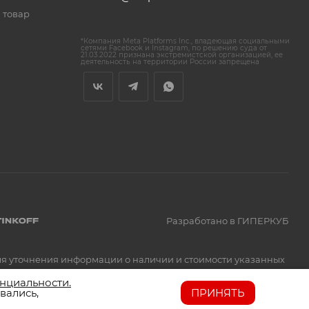
 товар
*Компания Meta Platforms Inc., владеющая социальными
сетями Facebook и Instagram, по решению суда от
21.03.2022 признана экстремистской организацией, ее
деятельность на территории России запрещена
Разработано в ГИПЕРКУБ
Для уточнения информации о наличии и стоимости указанных
нциальности.
вались,
ПРИНЯТЬ