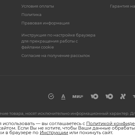
Условия оплаты
Гарантия на
Политика
Правовая информация
Инструкция по настройке браузера
для прекращения работы с
файлами cookie
Согласие на получение рассылок
аличие товара, носят исключительно информационный характер. 
по номеру 8 (800) 555-55-25 или к сотрудникам магазинов.
я использовать — вы соглашаетесь с
Политикой конфиде
сайтом. Если Вы не хотите, чтобы Ваши данные обрабаты
и в браузере по
Инструкции
или покинуть сайт.