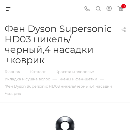
0
Фен Dyson Supersonic
HD03 никель/
черный,4 насадки
+коврик
—
—
—
Главная
Каталог
Красота и здоровье
—
—
Укладка и сушка волос
Фены и фен-щетки
Фен Dyson Supersonic HD03 никель/черный,4 насадки
+коврик