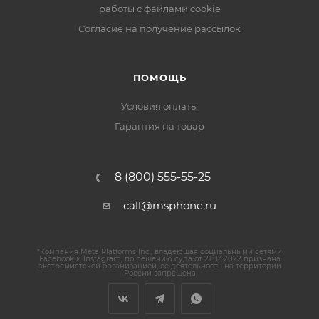
работы с файлами cookie
Согласие на получение рассылок
ПОМОЩЬ
Условия оплаты
Гарантия на товар
8 (800) 555-55-25
call@msphone.ru
*Компания Meta Platforms Inc., владеющая социальными сетями
Facebook и Instagram, по решению суда от 21.03.2022 признана
экстремистской организацией, ее деятельность на территории
России запрещена