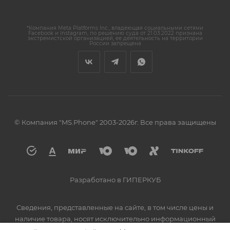
*Компания Meta Platforms Inc., владеющая социальными сетями
Facebook и Instagram, по решению суда от 21.03.2022 признана
экстремистской организацией, ее деятельность на территории
России запрещена
© Компания "MS.Phone" 2003-2026г. Все права защищены
Разработано в ГИПЕРКУБ
Сведения, представленные на сайте, в том числе цены и
наличие товара, носят исключительно информационный