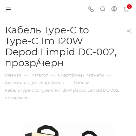
0
Кабель Type-C to
Type-C 1m 120W
Depod Limpid DC-002,
прозр/черн
—
—
—
Главная
Каталог
Смартфоны и гаджеты
—
—
Аксессуары для смартфонов
Кабели
Кабель Type-C to Type-C 1m 120W Depod Limpid DC-002,
прозр/черн