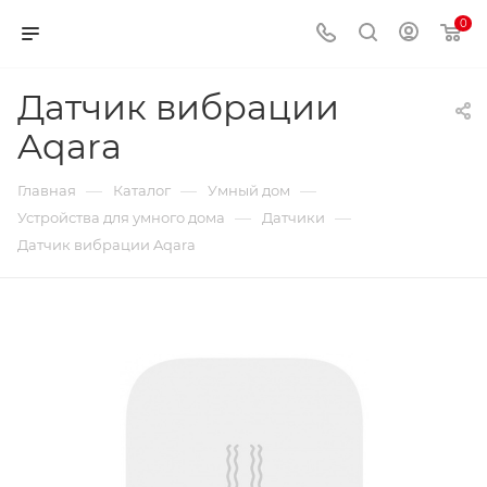
0
Датчик вибрации
Aqara
—
—
—
Главная
Каталог
Умный дом
—
—
Устройства для умного дома
Датчики
Датчик вибрации Aqara