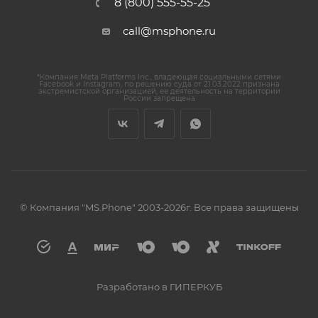
8 (800) 555-55-25
call@msphone.ru
*Компания Meta Platforms Inc., владеющая социальными сетями
Facebook и Instagram, по решению суда от 21.03.2022 признана
экстремистской организацией, ее деятельность на территории
России запрещена
© Компания "MS.Phone" 2003-2026г. Все права защищены
Разработано в ГИПЕРКУБ