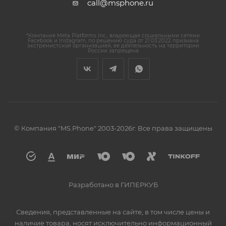
call@msphone.ru
*Компания Meta Platforms Inc., владеющая социальными сетями
Facebook и Instagram, по решению суда от 21.03.2022 признана
экстремистской организацией, ее деятельность на территории
России запрещена
© Компания "MS.Phone" 2003-2026г. Все права защищены
Разработано в ГИПЕРКУБ
Сведения, представленные на сайте, в том числе цены и
наличие товара, носят исключительно информационный