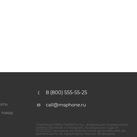
8 (800) 555-55-25
латы
call@msphone.ru
 товар
*Компания Meta Platforms Inc., владеющая социальными
сетями Facebook и Instagram, по решению суда от
21.03.2022 признана экстремистской организацией, ее
деятельность на территории России запрещена