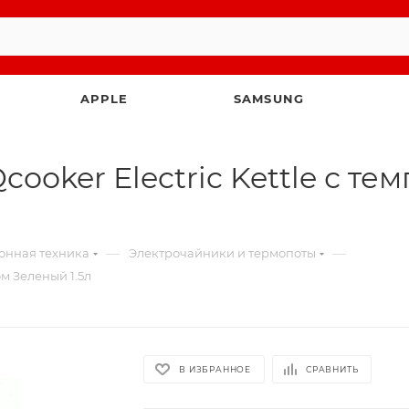
APPLE
SAMSUNG
ooker Electric Kettle с те
—
—
онная техника
Электрочайники и термопоты
ом Зеленый 1.5л
В ИЗБРАННОЕ
СРАВНИТЬ