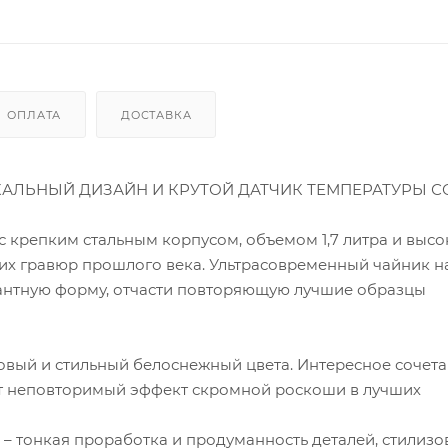
ОПЛАТА
ДОСТАВКА
ИКАЛЬНЫЙ ДИЗАЙН И КРУТОЙ ДАТЧИК ТЕМПЕРАТУРЫ С
e с крепким стальным корпусом, объемом 1,7 литра и выс
ких гравюр прошлого века. Ультрасовременный чайник н
антную форму, отчасти повторяющую лучшие образцы
товый и стильный белоснежный цвета. Интересное сочет
т неповторимый эффект скромной роскоши в лучших
– тонкая проработка и продуманность деталей, стилиз