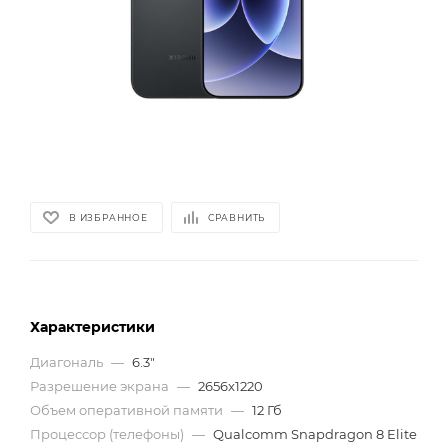
В ИЗБРАННОЕ
СРАВНИТЬ
Характеристики
Диагональ
—
6.3"
Разрешение экрана
—
2656x1220
Объем оперативной памяти
—
12 Гб
Процессор (телефоны)
—
Qualcomm Snapdragon 8 Elite