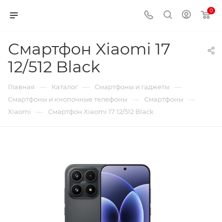
0
Смартфон Xiaomi 17
12/512 Black
—
—
—
Главная
Каталог
Смартфоны и гаджеты
—
—
Смартфоны и кнопочные телефоны
Смартфоны
—
Xiaomi
Смартфон Xiaomi 17 12/512 Black