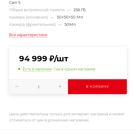
Gen 5
Объем встроенной памяти
—
256 Гб
Камера (основная)
—
50+50+50 Мп
Камера (фронтальная)
—
50Мп
Все характеристики
94 999
₽
/шт
Есть в наличии
: 1
ни в одном магазине
В КОРЗИНУ
Цена действительна только для интернет-магазина и может
отличаться от цен в розничных магазинах