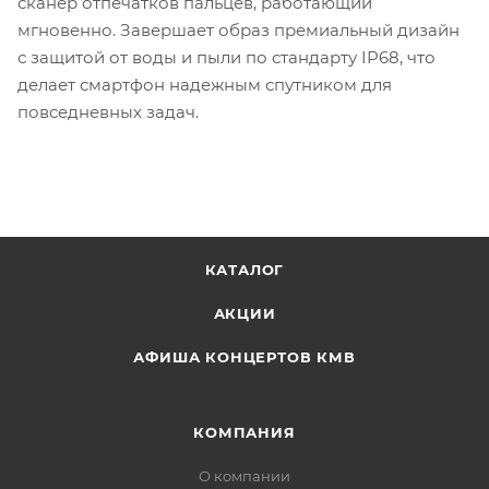
сканер отпечатков пальцев, работающий
мгновенно. Завершает образ премиальный дизайн
с защитой от воды и пыли по стандарту IP68, что
делает смартфон надежным спутником для
повседневных задач.
КАТАЛОГ
АКЦИИ
АФИША КОНЦЕРТОВ КМВ
КОМПАНИЯ
О компании