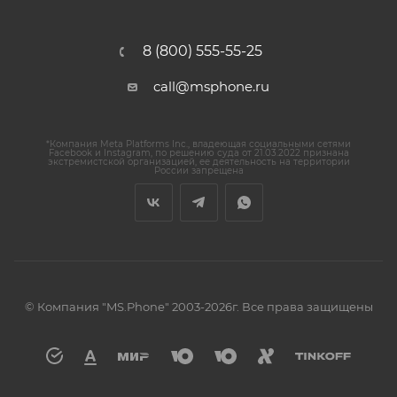
8 (800) 555-55-25
call@msphone.ru
*Компания Meta Platforms Inc., владеющая социальными сетями
Facebook и Instagram, по решению суда от 21.03.2022 признана
экстремистской организацией, ее деятельность на территории
России запрещена
© Компания "MS.Phone" 2003-2026г. Все права защищены