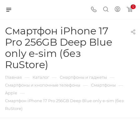
0
Смартфон iPhone 17
Pro 256GB Deep Blue
only e-sim (без
RuStore)
—
—
—
Главная
Каталог
Смартфоны и гаджеты
—
—
Смартфоны и кнопочные телефоны
Смартфоны
—
Apple
Смартфон iPhone 17 Pro 256GB Deep Blue only e-sim (без
RuStore)