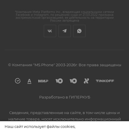
*Компания Meta Platforms Inc., владеющая социальными сетями
Facebook и Instagram, по решению суда от 21.03.2022 признана
экстремистской организацией, ее деятельность на территории
России запрещена
© Компания "MS.Phone" 2003-2026г. Все права защищены
Разработано в ГИПЕРКУБ
Сведения, представленные на сайте, в том числе цены и
наличие товара, носят исключительно информационный
характер. Для уточнения информации о наличии и
Наш сайт использует файлы cookies,