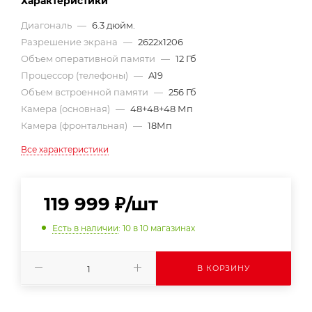
Характеристики
Диагональ
—
6.3 дюйм.
Разрешение экрана
—
2622x1206
Объем оперативной памяти
—
12 Гб
Процессор (телефоны)
—
A19
Объем встроенной памяти
—
256 Гб
Камера (основная)
—
48+48+48 Мп
Камера (фронтальная)
—
18Мп
Все характеристики
119 999
₽
/шт
Есть в наличии
: 10
в 10 магазинах
В КОРЗИНУ