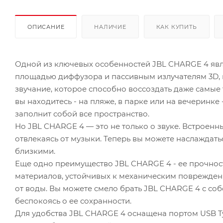
ОПИСАНИЕ
НАЛИЧИЕ
КАК КУПИТЬ
Одной из ключевых особенностей JBL CHARGE 4 явл
площадью диффузора и пассивным излучателям 3D, 
звучание, которое способно воссоздать даже самые
вы находитесь - на пляже, в парке или на вечеринке
заполнит собой все пространство.
Но JBL CHARGE 4 — это не только о звуке. Встроенн
отвлекаясь от музыки. Теперь вы можете наслаждат
близкими.
Еще одно преимущество JBL CHARGE 4 - ее прочност
материалов, устойчивых к механическим повреждения
от воды. Вы можете смело брать JBL CHARGE 4 с собо
беспокоясь о ее сохранности.
Для удобства JBL CHARGE 4 оснащена портом USB Ty