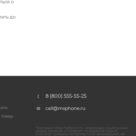
ться о
ать до
8 (800) 555-55-25
латы
call@msphone.ru
 товар
*Компания Meta Platforms Inc., владеющая социальными
сетями Facebook и Instagram, по решению суда от
21.03.2022 признана экстремистской организацией, ее