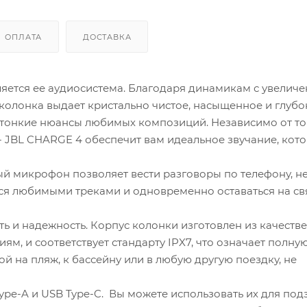
ОПЛАТА
ДОСТАВКА
яется ее аудиосистема. Благодаря динамикам с увелич
колонка выдает кристально чистое, насыщенное и глубо
 тонкие нюансы любимых композиций. Независимо от тог
 - JBL CHARGE 4 обеспечит вам идеальное звучание, кот
ый микрофон позволяет вести разговоры по телефону, н
ься любимыми треками и одновременно оставаться на св
ь и надежность. Корпус колонки изготовлен из качеств
м, и соответствует стандарту IPX7, что означает полну
й на пляж, к бассейну или в любую другую поездку, не
pe-A и USB Type-C. Вы можете использовать их для под