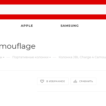
APPLE
SAMSUNG
amouflage
—
—
ты
Портативные колонки
Колонка JBL Charge 4 Camou
В ИЗБРАННОЕ
СРАВНИТЬ