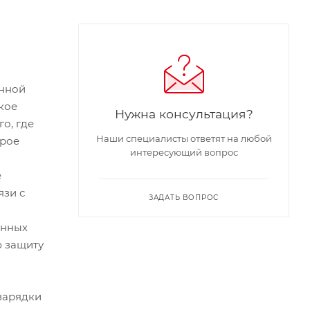
енной
кое
Нужна консультация?
о, где
Наши специалисты ответят на любой
орое
интересующий вопрос
е
язи с
ЗАДАТЬ ВОПРОС
енных
ю защиту
зарядки