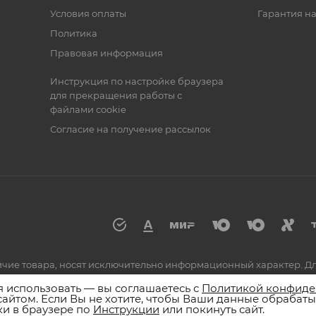
Условия оплаты
Гарантия на
Политика
Правовая информация
Инструкция по настройке браузера
для прекращения работы с
файлами cookie
Согласие на получение рассылок
аличие товара, носят исключительно информационный характер. 
по номеру 8 (800) 555-55-25 или к сотрудникам магазинов.
я использовать — вы соглашаетесь с
Политикой конфиде
сайтом. Если Вы не хотите, чтобы Ваши данные обрабаты
и в браузере по
Инструкции
или покинуть сайт.