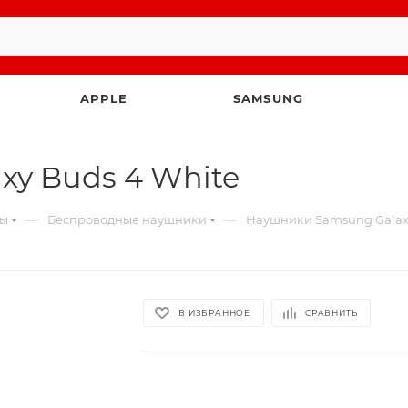
APPLE
SAMSUNG
y Buds 4 White
—
—
ты
Беспроводные наушники
Наушники Samsung Galaxy
В ИЗБРАННОЕ
СРАВНИТЬ