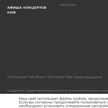
Контакты
АФИША КОНЦЕРТОВ
КМВ
© Компания "MS.Phone" 2003-2026г. Все права защищены
Сведения, представленные на сайте, в том числе цены и н
товаров и (или) услуг, пожалуйста, обращайтесь в call-центр 
Наш сайт использует файлы cookies, продолжа
Если вы согласны, продолжайте пользоваться 
необходимо установить специальные настройк