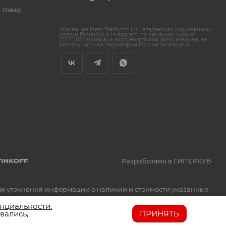
 товар
*Компания Meta Platforms Inc., владеющая социальными
сетями Facebook и Instagram, по решению суда от
21.03.2022 признана экстремистской организацией, ее
деятельность на территории России запрещена
Разработано в ГИПЕРКУБ
Для уточнения информации о наличии и стоимости указанных
нциальности.
вались,
ПРИНЯТЬ