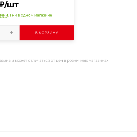
₽
/шт
ичии
: 1
ни в одном магазине
В КОРЗИНУ
азина и может отличаться от цен в розничных магазинах