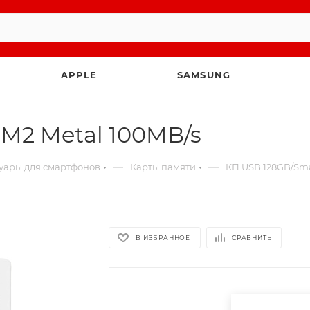
APPLE
SAMSUNG
 M2 Metal 100MB/s
—
—
уары для смартфонов
Карты памяти
КП USB 128GB/Sma
В ИЗБРАННОЕ
СРАВНИТЬ