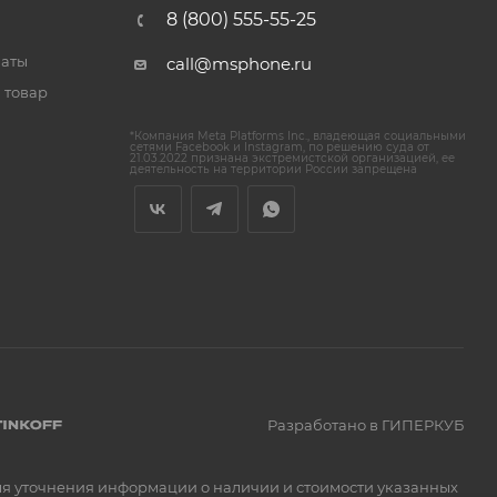
8 (800) 555-55-25
латы
call@msphone.ru
 товар
*Компания Meta Platforms Inc., владеющая социальными
сетями Facebook и Instagram, по решению суда от
21.03.2022 признана экстремистской организацией, ее
деятельность на территории России запрещена
Разработано в ГИПЕРКУБ
Для уточнения информации о наличии и стоимости указанных