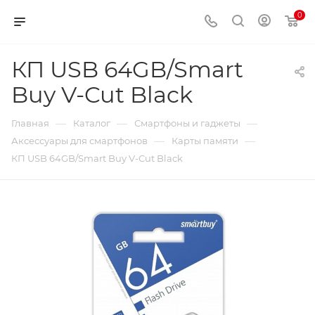
0
КП USB 64GB/Smart
Buy V-Cut Black
—
—
—
Главная
Каталог
Смартфоны и гаджеты
—
—
Аксессуары для смартфонов
Карты памяти
КП USB 64GB/Smart Buy V-Cut Black