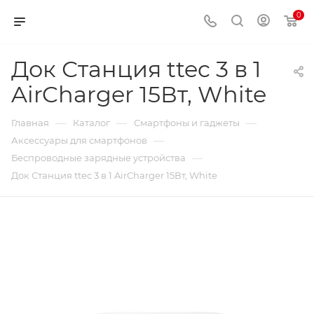
0
Док Станция ttec 3 в 1
AirCharger 15Вт, White
—
—
—
Главная
Каталог
Смартфоны и гаджеты
—
Аксессуары для смартфонов
—
Беспроводные зарядные устройства
Док Станция ttec 3 в 1 AirCharger 15Вт, White