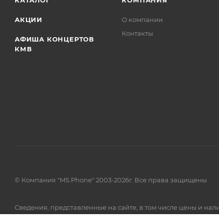
КАТАЛОГ
КОМПАНИЯ
АКЦИИ
О компании
Контакты
АФИША КОНЦЕРТОВ
КМВ
© Компания "MS.Phone" 2003-2026г. Все права защищены
Сведения, представленные на сайте, в том числе цены и н
товаров и (или) услуг, пожалуйста, обращайтесь в call-центр 