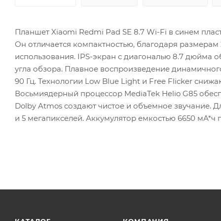
Планшет Xiaomi Redmi Pad SE 8.7 Wi-Fi в синем плас
Он отличается компактностью, благодаря размерам 211
использования. IPS-экран с диагональю 8.7 дюйма о
угла обзора. Плавное воспроизведение динамичного 
90 Гц. Технологии Low Blue Light и Free Flicker сни
Восьмиядерный процессор MediaTek Helio G85 обес
Dolby Atmos создают чистое и объемное звучание. 
и 5 мегапикселей. Аккумулятор емкостью 6650 мА*ч 