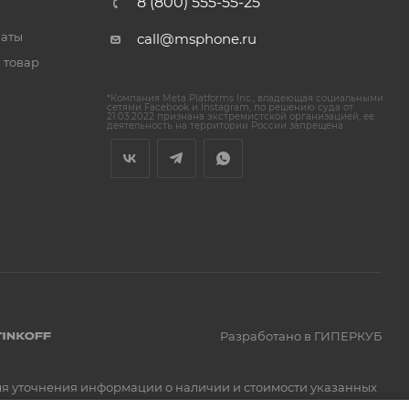
8 (800) 555-55-25
латы
call@msphone.ru
 товар
*Компания Meta Platforms Inc., владеющая социальными
сетями Facebook и Instagram, по решению суда от
21.03.2022 признана экстремистской организацией, ее
деятельность на территории России запрещена
Разработано в ГИПЕРКУБ
Для уточнения информации о наличии и стоимости указанных