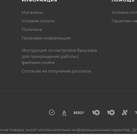
ИНФОРМАЦИЯ
ПОМОЩЬ
Магазины
Условия оп
Условия оплаты
Гарантия на
Политика
Правовая информация
Инструкция по настройке браузера
для прекращения работы с
файлами cookie
Согласие на получение рассылок
аличие товара, носят исключительно информационный характер. 
по номеру 8 (800) 555-55-25 или к сотрудникам магазинов.