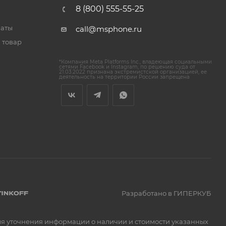
8 (800) 555-55-25
латы
call@msphone.ru
 товар
*Компания Meta Platforms Inc., владеющая социальными
сетями Facebook и Instagram, по решению суда от
21.03.2022 признана экстремистской организацией, ее
деятельность на территории России запрещена
Разработано в ГИПЕРКУБ
Для уточнения информации о наличии и стоимости указанных