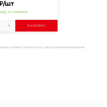
₽
/шт
ичии
: 1
в 1 магазине
В КОРЗИНУ
азина и может отличаться от цен в розничных магазинах