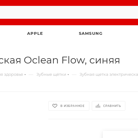
APPLE
SAMSUNG
кая Oclean Flow, синяя
—
—
ля здоровья
Зубные щётки
Зубная щетка электрическа
В ИЗБРАННОЕ
СРАВНИТЬ