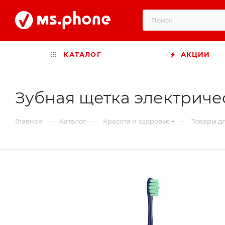
КАТАЛОГ
АКЦИИ
Зубная щетка электричес
—
—
—
Главная
Каталог
Красота и здоровье
Товары д