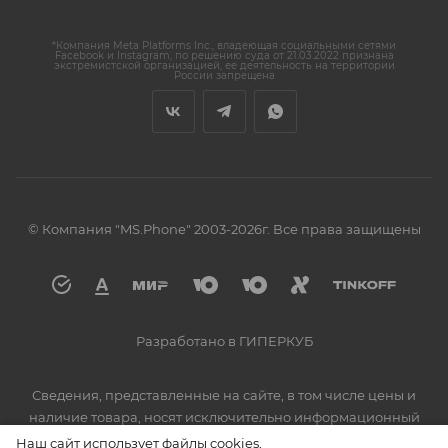
*Компания Meta Platforms Inc., владеющая социальными сетями
Facebook и Instagram, по решению суда от 21.03.2022 признана
экстремистской организацией, ее деятельность на территории
России запрещена
© Компания "MS.Phone" 2003-2026г. Все права защищены
Разработано в ГИПЕРКУБ
Сведения, представленные на сайте, в том числе цены и
наличие товара, носят исключительно информационный
характер. Для уточнения информации о наличии и
Наш сайт использует файлы cookies,